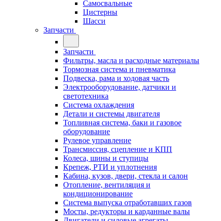
Самосвальные
Цистерны
Шасси
Запчасти
Запчасти
Фильтры, масла и расходные материалы
Тормозная система и пневматика
Подвеска, рама и ходовая часть
Электрооборудование, датчики и
светотехника
Система охлаждения
Детали и системы двигателя
Топливная система, баки и газовое
оборудование
Рулевое управление
Трансмиссия, сцепление и КПП
Колеса, шины и ступицы
Крепеж, РТИ и уплотнения
Кабина, кузов, двери, стекла и салон
Отопление, вентиляция и
кондиционирование
Система выпуска отработавших газов
Мосты, редукторы и карданные валы
Двигатели и силовые агрегаты