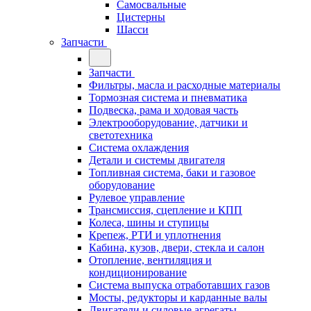
Самосвальные
Цистерны
Шасси
Запчасти
Запчасти
Фильтры, масла и расходные материалы
Тормозная система и пневматика
Подвеска, рама и ходовая часть
Электрооборудование, датчики и
светотехника
Система охлаждения
Детали и системы двигателя
Топливная система, баки и газовое
оборудование
Рулевое управление
Трансмиссия, сцепление и КПП
Колеса, шины и ступицы
Крепеж, РТИ и уплотнения
Кабина, кузов, двери, стекла и салон
Отопление, вентиляция и
кондиционирование
Система выпуска отработавших газов
Мосты, редукторы и карданные валы
Двигатели и силовые агрегаты