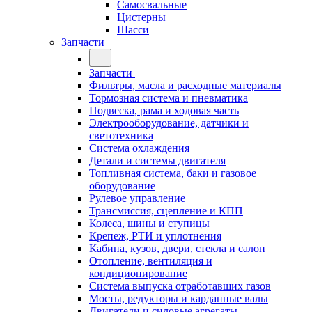
Самосвальные
Цистерны
Шасси
Запчасти
Запчасти
Фильтры, масла и расходные материалы
Тормозная система и пневматика
Подвеска, рама и ходовая часть
Электрооборудование, датчики и
светотехника
Система охлаждения
Детали и системы двигателя
Топливная система, баки и газовое
оборудование
Рулевое управление
Трансмиссия, сцепление и КПП
Колеса, шины и ступицы
Крепеж, РТИ и уплотнения
Кабина, кузов, двери, стекла и салон
Отопление, вентиляция и
кондиционирование
Система выпуска отработавших газов
Мосты, редукторы и карданные валы
Двигатели и силовые агрегаты