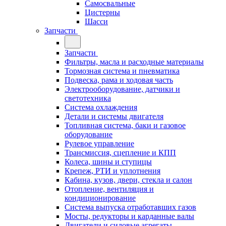
Самосвальные
Цистерны
Шасси
Запчасти
Запчасти
Фильтры, масла и расходные материалы
Тормозная система и пневматика
Подвеска, рама и ходовая часть
Электрооборудование, датчики и
светотехника
Система охлаждения
Детали и системы двигателя
Топливная система, баки и газовое
оборудование
Рулевое управление
Трансмиссия, сцепление и КПП
Колеса, шины и ступицы
Крепеж, РТИ и уплотнения
Кабина, кузов, двери, стекла и салон
Отопление, вентиляция и
кондиционирование
Система выпуска отработавших газов
Мосты, редукторы и карданные валы
Двигатели и силовые агрегаты