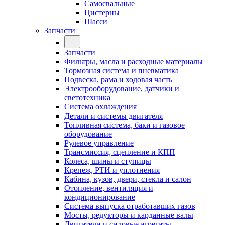
Самосвальные
Цистерны
Шасси
Запчасти
Запчасти
Фильтры, масла и расходные материалы
Тормозная система и пневматика
Подвеска, рама и ходовая часть
Электрооборудование, датчики и
светотехника
Система охлаждения
Детали и системы двигателя
Топливная система, баки и газовое
оборудование
Рулевое управление
Трансмиссия, сцепление и КПП
Колеса, шины и ступицы
Крепеж, РТИ и уплотнения
Кабина, кузов, двери, стекла и салон
Отопление, вентиляция и
кондиционирование
Система выпуска отработавших газов
Мосты, редукторы и карданные валы
Двигатели и силовые агрегаты