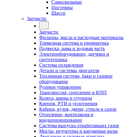
Самосвальные
Цистерны
Шасси
Запчасти
Запчасти
Фильтры, масла и расходные материалы
Тормозная система и пневматика
Подвеска, рама и ходовая часть
Электрооборудование, датчики и
светотехника
Система охлаждения
Детали и системы двигателя
Топливная система, баки и газовое
оборудование
Рулевое управление
Трансмиссия, сцепление и КПП
Колеса, шины и ступицы
Крепеж, РТИ и уплотнения
Кабина, кузов, двери, стекла и салон
Отопление, вентиляция и
кондиционирование
Система выпуска отработавших газов
Мосты, редукторы и карданные валы
Двигатели и силовые агрегаты