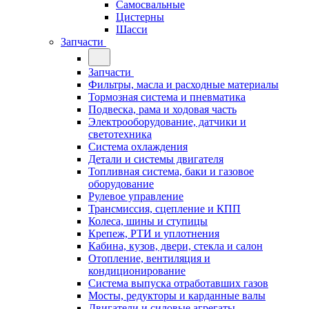
Самосвальные
Цистерны
Шасси
Запчасти
Запчасти
Фильтры, масла и расходные материалы
Тормозная система и пневматика
Подвеска, рама и ходовая часть
Электрооборудование, датчики и
светотехника
Система охлаждения
Детали и системы двигателя
Топливная система, баки и газовое
оборудование
Рулевое управление
Трансмиссия, сцепление и КПП
Колеса, шины и ступицы
Крепеж, РТИ и уплотнения
Кабина, кузов, двери, стекла и салон
Отопление, вентиляция и
кондиционирование
Система выпуска отработавших газов
Мосты, редукторы и карданные валы
Двигатели и силовые агрегаты