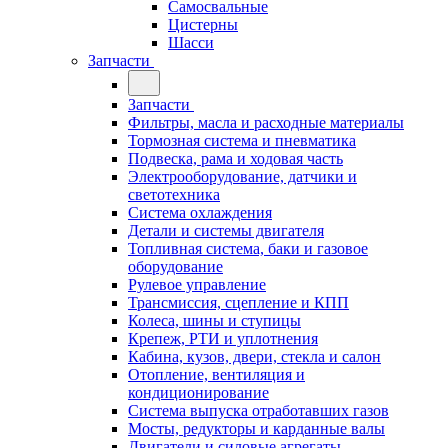
Самосвальные
Цистерны
Шасси
Запчасти
Запчасти
Фильтры, масла и расходные материалы
Тормозная система и пневматика
Подвеска, рама и ходовая часть
Электрооборудование, датчики и
светотехника
Система охлаждения
Детали и системы двигателя
Топливная система, баки и газовое
оборудование
Рулевое управление
Трансмиссия, сцепление и КПП
Колеса, шины и ступицы
Крепеж, РТИ и уплотнения
Кабина, кузов, двери, стекла и салон
Отопление, вентиляция и
кондиционирование
Система выпуска отработавших газов
Мосты, редукторы и карданные валы
Двигатели и силовые агрегаты