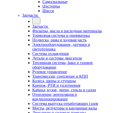
Самосвальные
Цистерны
Шасси
Запчасти
Запчасти
Фильтры, масла и расходные материалы
Тормозная система и пневматика
Подвеска, рама и ходовая часть
Электрооборудование, датчики и
светотехника
Система охлаждения
Детали и системы двигателя
Топливная система, баки и газовое
оборудование
Рулевое управление
Трансмиссия, сцепление и КПП
Колеса, шины и ступицы
Крепеж, РТИ и уплотнения
Кабина, кузов, двери, стекла и салон
Отопление, вентиляция и
кондиционирование
Система выпуска отработавших газов
Мосты, редукторы и карданные валы
Двигатели и силовые агрегаты