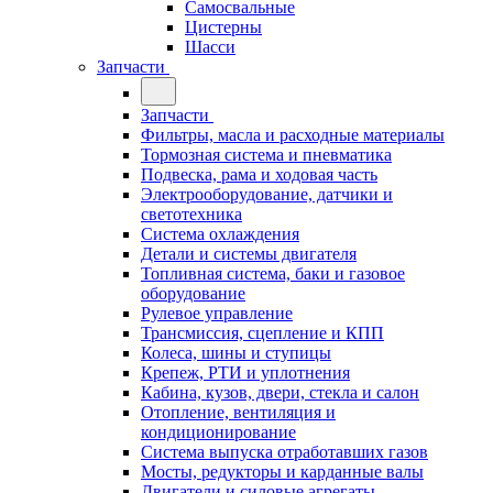
Самосвальные
Цистерны
Шасси
Запчасти
Запчасти
Фильтры, масла и расходные материалы
Тормозная система и пневматика
Подвеска, рама и ходовая часть
Электрооборудование, датчики и
светотехника
Система охлаждения
Детали и системы двигателя
Топливная система, баки и газовое
оборудование
Рулевое управление
Трансмиссия, сцепление и КПП
Колеса, шины и ступицы
Крепеж, РТИ и уплотнения
Кабина, кузов, двери, стекла и салон
Отопление, вентиляция и
кондиционирование
Система выпуска отработавших газов
Мосты, редукторы и карданные валы
Двигатели и силовые агрегаты