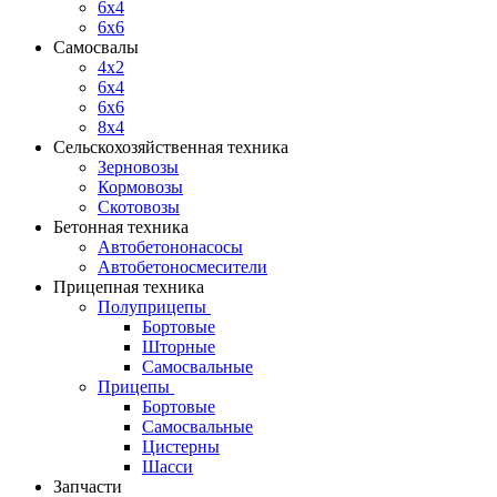
6x4
6x6
Самосвалы
4x2
6x4
6x6
8x4
Сельскохозяйственная техника
Зерновозы
Кормовозы
Скотовозы
Бетонная техника
Автобетононасосы
Автобетоносмесители
Прицепная техника
Полуприцепы
Бортовые
Шторные
Самосвальные
Прицепы
Бортовые
Самосвальные
Цистерны
Шасси
Запчасти