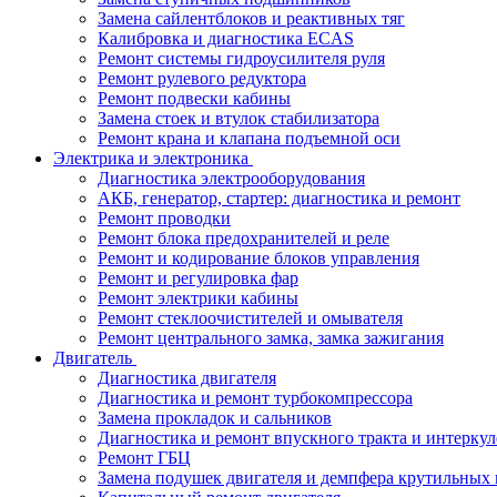
Замена сайлентблоков и реактивных тяг
Калибровка и диагностика ECAS
Ремонт системы гидроусилителя руля
Ремонт рулевого редуктора
Ремонт подвески кабины
Замена стоек и втулок стабилизатора
Ремонт крана и клапана подъемной оси
Электрика и электроника
Диагностика электрооборудования
АКБ, генератор, стартер: диагностика и ремонт
Ремонт проводки
Ремонт блока предохранителей и реле
Ремонт и кодирование блоков управления
Ремонт и регулировка фар
Ремонт электрики кабины
Ремонт стеклоочистителей и омывателя
Ремонт центрального замка, замка зажигания
Двигатель
Диагностика двигателя
Диагностика и ремонт турбокомпрессора
Замена прокладок и сальников
Диагностика и ремонт впускного тракта и интеркул
Ремонт ГБЦ
Замена подушек двигателя и демпфера крутильных