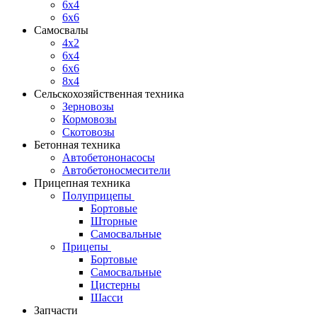
6x4
6x6
Самосвалы
4x2
6x4
6x6
8x4
Сельскохозяйственная техника
Зерновозы
Кормовозы
Скотовозы
Бетонная техника
Автобетононасосы
Автобетоносмесители
Прицепная техника
Полуприцепы
Бортовые
Шторные
Самосвальные
Прицепы
Бортовые
Самосвальные
Цистерны
Шасси
Запчасти