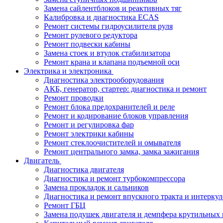
Замена сайлентблоков и реактивных тяг
Калибровка и диагностика ECAS
Ремонт системы гидроусилителя руля
Ремонт рулевого редуктора
Ремонт подвески кабины
Замена стоек и втулок стабилизатора
Ремонт крана и клапана подъемной оси
Электрика и электроника
Диагностика электрооборудования
АКБ, генератор, стартер: диагностика и ремонт
Ремонт проводки
Ремонт блока предохранителей и реле
Ремонт и кодирование блоков управления
Ремонт и регулировка фар
Ремонт электрики кабины
Ремонт стеклоочистителей и омывателя
Ремонт центрального замка, замка зажигания
Двигатель
Диагностика двигателя
Диагностика и ремонт турбокомпрессора
Замена прокладок и сальников
Диагностика и ремонт впускного тракта и интеркул
Ремонт ГБЦ
Замена подушек двигателя и демпфера крутильных