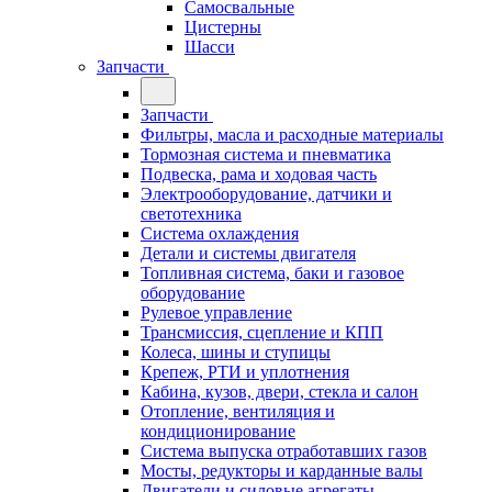
Самосвальные
Цистерны
Шасси
Запчасти
Запчасти
Фильтры, масла и расходные материалы
Тормозная система и пневматика
Подвеска, рама и ходовая часть
Электрооборудование, датчики и
светотехника
Система охлаждения
Детали и системы двигателя
Топливная система, баки и газовое
оборудование
Рулевое управление
Трансмиссия, сцепление и КПП
Колеса, шины и ступицы
Крепеж, РТИ и уплотнения
Кабина, кузов, двери, стекла и салон
Отопление, вентиляция и
кондиционирование
Система выпуска отработавших газов
Мосты, редукторы и карданные валы
Двигатели и силовые агрегаты