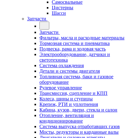
Самосвальные
Цистерны
Шасси
Запчасти
Запчасти
Фильтры, масла и расходные материалы
Тормозная система и пневматика
Подвеска, рама и ходовая часть
Электрооборудование, датчики и
светотехника
Система охлаждения
Детали и системы двигателя
Топливная система, баки и газовое
оборудование
Рулевое управление
Трансмиссия, сцепление и КПП
Колеса, шины и ступицы
Крепеж, РТИ и уплотнения
Кабина, кузов, двери, стекла и салон
Отопление, вентиляция и
кондиционирование
Система выпуска отработавших газов
Мосты, редукторы и карданные валы
Двигатели и силовые агрегаты