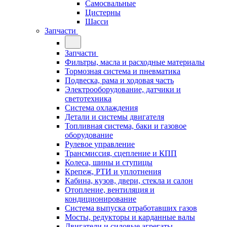
Самосвальные
Цистерны
Шасси
Запчасти
Запчасти
Фильтры, масла и расходные материалы
Тормозная система и пневматика
Подвеска, рама и ходовая часть
Электрооборудование, датчики и
светотехника
Система охлаждения
Детали и системы двигателя
Топливная система, баки и газовое
оборудование
Рулевое управление
Трансмиссия, сцепление и КПП
Колеса, шины и ступицы
Крепеж, РТИ и уплотнения
Кабина, кузов, двери, стекла и салон
Отопление, вентиляция и
кондиционирование
Система выпуска отработавших газов
Мосты, редукторы и карданные валы
Двигатели и силовые агрегаты