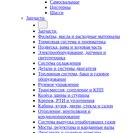
Самосвальные
Цистерны
Шасси
Запчасти
Запчасти
Фильтры, масла и расходные материалы
Тормозная система и пневматика
Подвеска, рама и ходовая часть
Электрооборудование, датчики и
светотехника
Система охлаждения
Детали и системы двигателя
Топливная система, баки и газовое
оборудование
Рулевое управление
Трансмиссия, сцепление и КПП
Колеса, шины и ступицы
Крепеж, РТИ и уплотнения
Кабина, кузов, двери, стекла и салон
Отопление, вентиляция и
кондиционирование
Система выпуска отработавших газов
Мосты, редукторы и карданные валы
Двигатели и силовые агрегаты