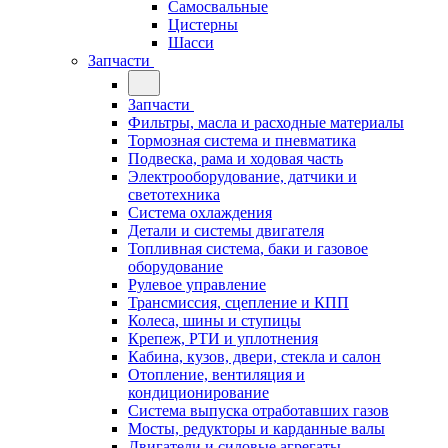
Самосвальные
Цистерны
Шасси
Запчасти
Запчасти
Фильтры, масла и расходные материалы
Тормозная система и пневматика
Подвеска, рама и ходовая часть
Электрооборудование, датчики и
светотехника
Система охлаждения
Детали и системы двигателя
Топливная система, баки и газовое
оборудование
Рулевое управление
Трансмиссия, сцепление и КПП
Колеса, шины и ступицы
Крепеж, РТИ и уплотнения
Кабина, кузов, двери, стекла и салон
Отопление, вентиляция и
кондиционирование
Система выпуска отработавших газов
Мосты, редукторы и карданные валы
Двигатели и силовые агрегаты