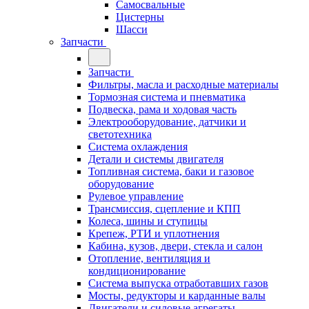
Самосвальные
Цистерны
Шасси
Запчасти
Запчасти
Фильтры, масла и расходные материалы
Тормозная система и пневматика
Подвеска, рама и ходовая часть
Электрооборудование, датчики и
светотехника
Система охлаждения
Детали и системы двигателя
Топливная система, баки и газовое
оборудование
Рулевое управление
Трансмиссия, сцепление и КПП
Колеса, шины и ступицы
Крепеж, РТИ и уплотнения
Кабина, кузов, двери, стекла и салон
Отопление, вентиляция и
кондиционирование
Система выпуска отработавших газов
Мосты, редукторы и карданные валы
Двигатели и силовые агрегаты