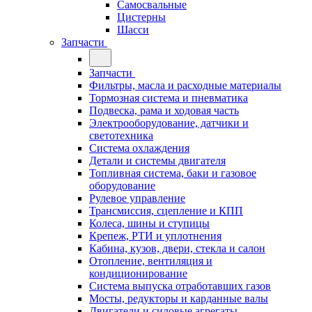
Самосвальные
Цистерны
Шасси
Запчасти
Запчасти
Фильтры, масла и расходные материалы
Тормозная система и пневматика
Подвеска, рама и ходовая часть
Электрооборудование, датчики и
светотехника
Система охлаждения
Детали и системы двигателя
Топливная система, баки и газовое
оборудование
Рулевое управление
Трансмиссия, сцепление и КПП
Колеса, шины и ступицы
Крепеж, РТИ и уплотнения
Кабина, кузов, двери, стекла и салон
Отопление, вентиляция и
кондиционирование
Система выпуска отработавших газов
Мосты, редукторы и карданные валы
Двигатели и силовые агрегаты