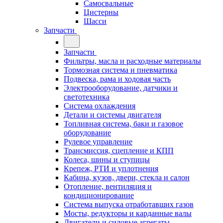
Самосвальные
Цистерны
Шасси
Запчасти
Запчасти
Фильтры, масла и расходные материалы
Тормозная система и пневматика
Подвеска, рама и ходовая часть
Электрооборудование, датчики и
светотехника
Система охлаждения
Детали и системы двигателя
Топливная система, баки и газовое
оборудование
Рулевое управление
Трансмиссия, сцепление и КПП
Колеса, шины и ступицы
Крепеж, РТИ и уплотнения
Кабина, кузов, двери, стекла и салон
Отопление, вентиляция и
кондиционирование
Система выпуска отработавших газов
Мосты, редукторы и карданные валы
Двигатели и силовые агрегаты