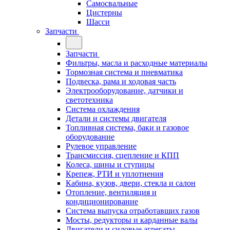
Самосвальные
Цистерны
Шасси
Запчасти
Запчасти
Фильтры, масла и расходные материалы
Тормозная система и пневматика
Подвеска, рама и ходовая часть
Электрооборудование, датчики и
светотехника
Система охлаждения
Детали и системы двигателя
Топливная система, баки и газовое
оборудование
Рулевое управление
Трансмиссия, сцепление и КПП
Колеса, шины и ступицы
Крепеж, РТИ и уплотнения
Кабина, кузов, двери, стекла и салон
Отопление, вентиляция и
кондиционирование
Система выпуска отработавших газов
Мосты, редукторы и карданные валы
Двигатели и силовые агрегаты