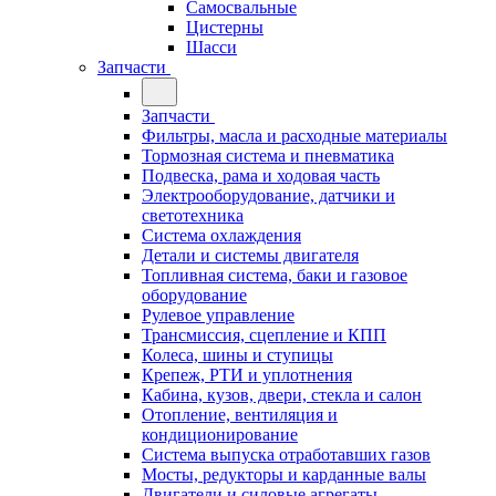
Самосвальные
Цистерны
Шасси
Запчасти
Запчасти
Фильтры, масла и расходные материалы
Тормозная система и пневматика
Подвеска, рама и ходовая часть
Электрооборудование, датчики и
светотехника
Система охлаждения
Детали и системы двигателя
Топливная система, баки и газовое
оборудование
Рулевое управление
Трансмиссия, сцепление и КПП
Колеса, шины и ступицы
Крепеж, РТИ и уплотнения
Кабина, кузов, двери, стекла и салон
Отопление, вентиляция и
кондиционирование
Система выпуска отработавших газов
Мосты, редукторы и карданные валы
Двигатели и силовые агрегаты