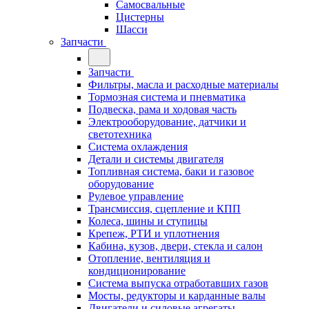
Самосвальные
Цистерны
Шасси
Запчасти
Запчасти
Фильтры, масла и расходные материалы
Тормозная система и пневматика
Подвеска, рама и ходовая часть
Электрооборудование, датчики и
светотехника
Система охлаждения
Детали и системы двигателя
Топливная система, баки и газовое
оборудование
Рулевое управление
Трансмиссия, сцепление и КПП
Колеса, шины и ступицы
Крепеж, РТИ и уплотнения
Кабина, кузов, двери, стекла и салон
Отопление, вентиляция и
кондиционирование
Система выпуска отработавших газов
Мосты, редукторы и карданные валы
Двигатели и силовые агрегаты