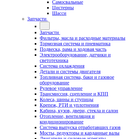
Самосвальные
Цистерны
Шасси
Запчасти
Запчасти
Фильтры, масла и расходные материалы
Тормозная система и пневматика
Подвеска, рама и ходовая часть
Электрооборудование, датчики и
светотехника
Система охлаждения
Детали и системы двигателя
Топливная система, баки и газовое
оборудование
Рулевое управление
Трансмиссия, сцепление и КПП
Колеса, шины и ступицы
Крепеж, РТИ и уплотнения
Кабина, кузов, двери, стекла и салон
Отопление, вентиляция и
кондиционирование
Система выпуска отработавших газов
Мосты, редукторы и карданные валы
Двигатели и силовые агрегаты