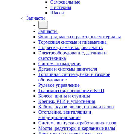
Самосвальные
Цистерны
Шасси
Запчасти
Запчасти
Фильтры, масла и расходные материалы
Тормозная система и пневматика
Подвеска, рама и ходовая часть
Электрооборудование, датчики и
светотехника
Система охлаждения
Детали и системы двигателя
Топливная система, баки и газовое
оборудование
Рулевое управление
Трансмиссия, сцепление и КПП
Колеса, шины и ступицы
Крепеж, РТИ и уплотнения
Кабина, кузов, двери, стекла и салон
Отопление, вентиляция и
кондиционирование
Система выпуска отработавших газов
Мосты, редукторы и карданные валы
Двигатели и силовые агрегаты