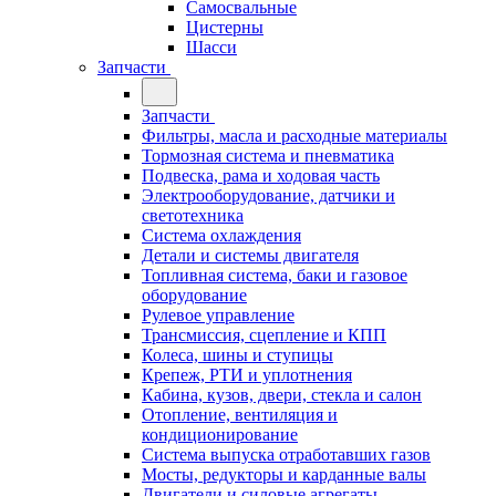
Самосвальные
Цистерны
Шасси
Запчасти
Запчасти
Фильтры, масла и расходные материалы
Тормозная система и пневматика
Подвеска, рама и ходовая часть
Электрооборудование, датчики и
светотехника
Система охлаждения
Детали и системы двигателя
Топливная система, баки и газовое
оборудование
Рулевое управление
Трансмиссия, сцепление и КПП
Колеса, шины и ступицы
Крепеж, РТИ и уплотнения
Кабина, кузов, двери, стекла и салон
Отопление, вентиляция и
кондиционирование
Система выпуска отработавших газов
Мосты, редукторы и карданные валы
Двигатели и силовые агрегаты