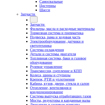
Самосвальные
Цистерны
Шасси
Запчасти
Запчасти
Фильтры, масла и расходные материалы
Тормозная система и пневматика
Подвеска, рама и ходовая часть
Электрооборудование, датчики и
светотехника
Система охлаждения
Детали и системы двигателя
Топливная система, баки и газовое
оборудование
Рулевое управление
Трансмиссия, сцепление и КПП
Колеса, шины и ступицы
Крепеж, РТИ и уплотнения
Кабина, кузов, двери, стекла и салон
Отопление, вентиляция и
кондиционирование
Система выпуска отработавших газов
Мосты, редукторы и карданные валы
Двигатели и силовые агрегаты