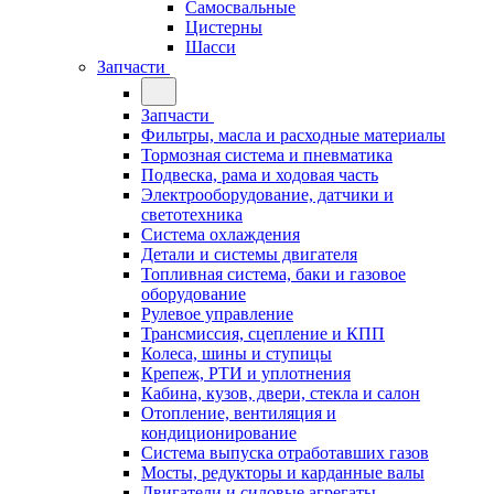
Самосвальные
Цистерны
Шасси
Запчасти
Запчасти
Фильтры, масла и расходные материалы
Тормозная система и пневматика
Подвеска, рама и ходовая часть
Электрооборудование, датчики и
светотехника
Система охлаждения
Детали и системы двигателя
Топливная система, баки и газовое
оборудование
Рулевое управление
Трансмиссия, сцепление и КПП
Колеса, шины и ступицы
Крепеж, РТИ и уплотнения
Кабина, кузов, двери, стекла и салон
Отопление, вентиляция и
кондиционирование
Система выпуска отработавших газов
Мосты, редукторы и карданные валы
Двигатели и силовые агрегаты