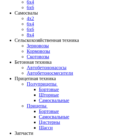
6x4
6x6
Самосвалы
4x2
6x4
6x6
8x4
Сельскохозяйственная техника
Зерновозы
Кормовозы
Скотовозы
Бетонная техника
Автобетононасосы
Автобетоносмесители
Прицепная техника
Полуприцепы
Бортовые
Шторные
Самосвальные
Прицепы
Бортовые
Самосвальные
Цистерны
Шасси
Запчасти