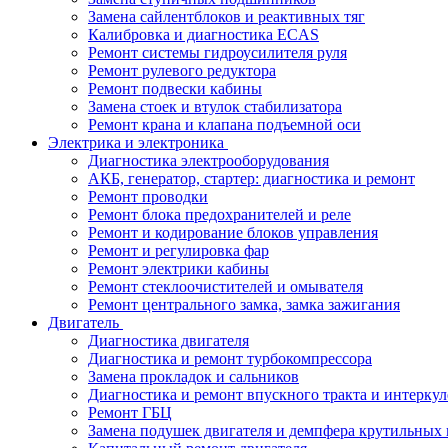
Замена сайлентблоков и реактивных тяг
Калибровка и диагностика ECAS
Ремонт системы гидроусилителя руля
Ремонт рулевого редуктора
Ремонт подвески кабины
Замена стоек и втулок стабилизатора
Ремонт крана и клапана подъемной оси
Электрика и электроника
Диагностика электрооборудования
АКБ, генератор, стартер: диагностика и ремонт
Ремонт проводки
Ремонт блока предохранителей и реле
Ремонт и кодирование блоков управления
Ремонт и регулировка фар
Ремонт электрики кабины
Ремонт стеклоочистителей и омывателя
Ремонт центрального замка, замка зажигания
Двигатель
Диагностика двигателя
Диагностика и ремонт турбокомпрессора
Замена прокладок и сальников
Диагностика и ремонт впускного тракта и интеркул
Ремонт ГБЦ
Замена подушек двигателя и демпфера крутильных