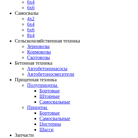
6x4
6x6
Самосвалы
4x2
6x4
6x6
8x4
Сельскохозяйственная техника
Зерновозы
Кормовозы
Скотовозы
Бетонная техника
Автобетононасосы
Автобетоносмесители
Прицепная техника
Полуприцепы
Бортовые
Шторные
Самосвальные
Прицепы
Бортовые
Самосвальные
Цистерны
Шасси
Запчасти