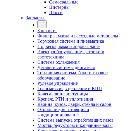
Самосвальные
Цистерны
Шасси
Запчасти
Запчасти
Фильтры, масла и расходные материалы
Тормозная система и пневматика
Подвеска, рама и ходовая часть
Электрооборудование, датчики и
светотехника
Система охлаждения
Детали и системы двигателя
Топливная система, баки и газовое
оборудование
Рулевое управление
Трансмиссия, сцепление и КПП
Колеса, шины и ступицы
Крепеж, РТИ и уплотнения
Кабина, кузов, двери, стекла и салон
Отопление, вентиляция и
кондиционирование
Система выпуска отработавших газов
Мосты, редукторы и карданные валы
Двигатели и силовые агрегаты