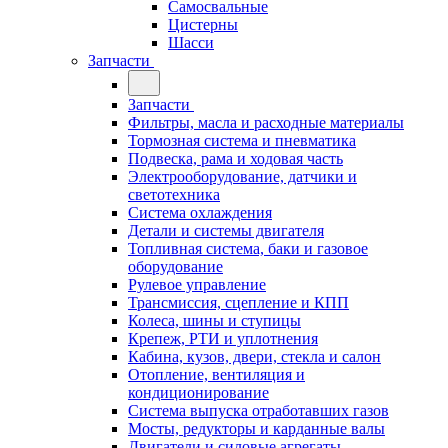
Самосвальные
Цистерны
Шасси
Запчасти
Запчасти
Фильтры, масла и расходные материалы
Тормозная система и пневматика
Подвеска, рама и ходовая часть
Электрооборудование, датчики и
светотехника
Система охлаждения
Детали и системы двигателя
Топливная система, баки и газовое
оборудование
Рулевое управление
Трансмиссия, сцепление и КПП
Колеса, шины и ступицы
Крепеж, РТИ и уплотнения
Кабина, кузов, двери, стекла и салон
Отопление, вентиляция и
кондиционирование
Система выпуска отработавших газов
Мосты, редукторы и карданные валы
Двигатели и силовые агрегаты