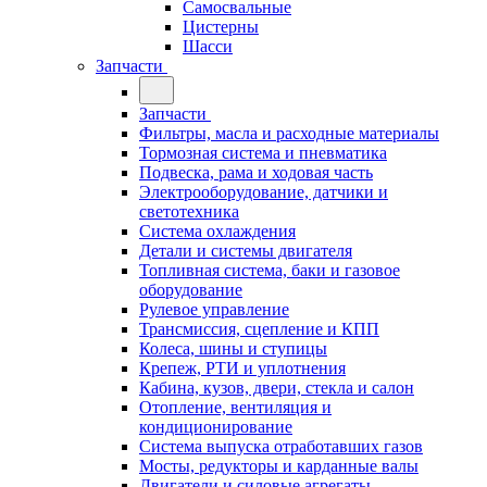
Самосвальные
Цистерны
Шасси
Запчасти
Запчасти
Фильтры, масла и расходные материалы
Тормозная система и пневматика
Подвеска, рама и ходовая часть
Электрооборудование, датчики и
светотехника
Система охлаждения
Детали и системы двигателя
Топливная система, баки и газовое
оборудование
Рулевое управление
Трансмиссия, сцепление и КПП
Колеса, шины и ступицы
Крепеж, РТИ и уплотнения
Кабина, кузов, двери, стекла и салон
Отопление, вентиляция и
кондиционирование
Система выпуска отработавших газов
Мосты, редукторы и карданные валы
Двигатели и силовые агрегаты