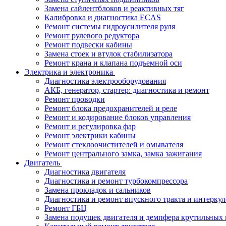
Замена сайлентблоков и реактивных тяг
Калибровка и диагностика ECAS
Ремонт системы гидроусилителя руля
Ремонт рулевого редуктора
Ремонт подвески кабины
Замена стоек и втулок стабилизатора
Ремонт крана и клапана подъемной оси
Электрика и электроника
Диагностика электрооборудования
АКБ, генератор, стартер: диагностика и ремонт
Ремонт проводки
Ремонт блока предохранителей и реле
Ремонт и кодирование блоков управления
Ремонт и регулировка фар
Ремонт электрики кабины
Ремонт стеклоочистителей и омывателя
Ремонт центрального замка, замка зажигания
Двигатель
Диагностика двигателя
Диагностика и ремонт турбокомпрессора
Замена прокладок и сальников
Диагностика и ремонт впускного тракта и интеркул
Ремонт ГБЦ
Замена подушек двигателя и демпфера крутильных