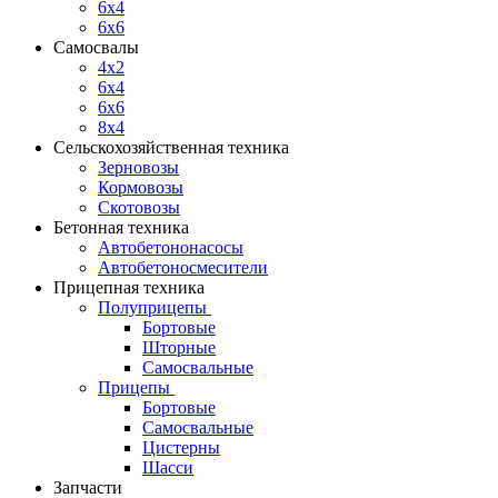
6x4
6x6
Самосвалы
4x2
6x4
6x6
8x4
Сельскохозяйственная техника
Зерновозы
Кормовозы
Скотовозы
Бетонная техника
Автобетононасосы
Автобетоносмесители
Прицепная техника
Полуприцепы
Бортовые
Шторные
Самосвальные
Прицепы
Бортовые
Самосвальные
Цистерны
Шасси
Запчасти