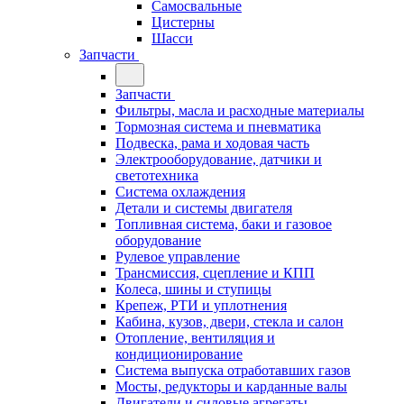
Самосвальные
Цистерны
Шасси
Запчасти
Запчасти
Фильтры, масла и расходные материалы
Тормозная система и пневматика
Подвеска, рама и ходовая часть
Электрооборудование, датчики и
светотехника
Система охлаждения
Детали и системы двигателя
Топливная система, баки и газовое
оборудование
Рулевое управление
Трансмиссия, сцепление и КПП
Колеса, шины и ступицы
Крепеж, РТИ и уплотнения
Кабина, кузов, двери, стекла и салон
Отопление, вентиляция и
кондиционирование
Система выпуска отработавших газов
Мосты, редукторы и карданные валы
Двигатели и силовые агрегаты