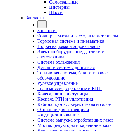
Самосвальные
Цистерны
Шасси
Запчасти
Запчасти
Фильтры, масла и расходные материалы
Тормозная система и пневматика
Подвеска, рама и ходовая часть
Электрооборудование, датчики и
светотехника
Система охлаждения
Детали и системы двигателя
Топливная система, баки и газовое
оборудование
Рулевое управление
Трансмиссия, сцепление и КПП
Колеса, шины и ступицы
Крепеж, РТИ и уплотнения
Кабина, кузов, двери, стекла и салон
Отопление, вентиляция и
кондиционирование
Система выпуска отработавших газов
Мосты, редукторы и карданные валы
Двигатели и силовые агрегаты