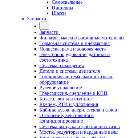
Самосвальные
Цистерны
Шасси
Запчасти
Запчасти
Фильтры, масла и расходные материалы
Тормозная система и пневматика
Подвеска, рама и ходовая часть
Электрооборудование, датчики и
светотехника
Система охлаждения
Детали и системы двигателя
Топливная система, баки и газовое
оборудование
Рулевое управление
Трансмиссия, сцепление и КПП
Колеса, шины и ступицы
Крепеж, РТИ и уплотнения
Кабина, кузов, двери, стекла и салон
Отопление, вентиляция и
кондиционирование
Система выпуска отработавших газов
Мосты, редукторы и карданные валы
Двигатели и силовые агрегаты