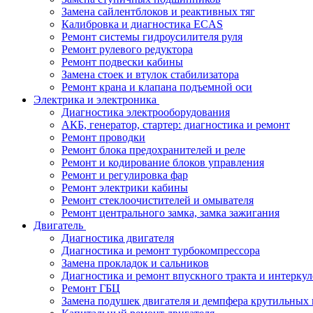
Замена сайлентблоков и реактивных тяг
Калибровка и диагностика ECAS
Ремонт системы гидроусилителя руля
Ремонт рулевого редуктора
Ремонт подвески кабины
Замена стоек и втулок стабилизатора
Ремонт крана и клапана подъемной оси
Электрика и электроника
Диагностика электрооборудования
АКБ, генератор, стартер: диагностика и ремонт
Ремонт проводки
Ремонт блока предохранителей и реле
Ремонт и кодирование блоков управления
Ремонт и регулировка фар
Ремонт электрики кабины
Ремонт стеклоочистителей и омывателя
Ремонт центрального замка, замка зажигания
Двигатель
Диагностика двигателя
Диагностика и ремонт турбокомпрессора
Замена прокладок и сальников
Диагностика и ремонт впускного тракта и интеркул
Ремонт ГБЦ
Замена подушек двигателя и демпфера крутильных