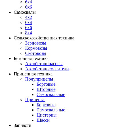
6x4
6x6
Самосвалы
4x2
6x4
6x6
8x4
Сельскохозяйственная техника
Зерновозы
Кормовозы
Скотовозы
Бетонная техника
Автобетононасосы
Автобетоносмесители
Прицепная техника
Полуприцепы
Бортовые
Шторные
Самосвальные
Прицепы
Бортовые
Самосвальные
Цистерны
Шасси
Запчасти