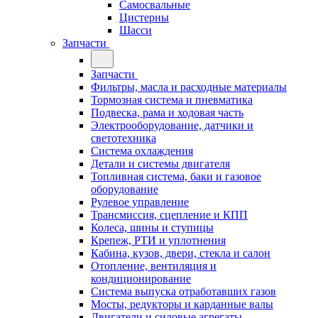
Самосвальные
Цистерны
Шасси
Запчасти
Запчасти
Фильтры, масла и расходные материалы
Тормозная система и пневматика
Подвеска, рама и ходовая часть
Электрооборудование, датчики и
светотехника
Система охлаждения
Детали и системы двигателя
Топливная система, баки и газовое
оборудование
Рулевое управление
Трансмиссия, сцепление и КПП
Колеса, шины и ступицы
Крепеж, РТИ и уплотнения
Кабина, кузов, двери, стекла и салон
Отопление, вентиляция и
кондиционирование
Система выпуска отработавших газов
Мосты, редукторы и карданные валы
Двигатели и силовые агрегаты