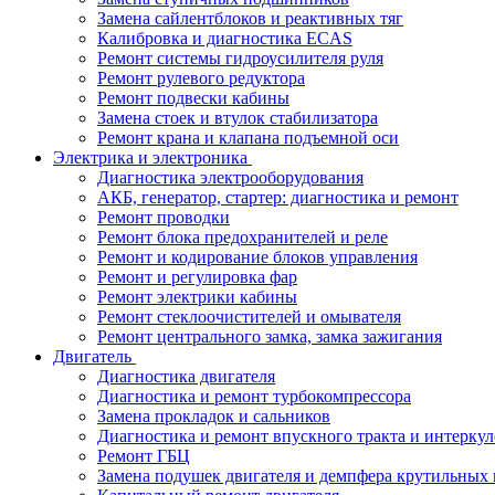
Замена сайлентблоков и реактивных тяг
Калибровка и диагностика ECAS
Ремонт системы гидроусилителя руля
Ремонт рулевого редуктора
Ремонт подвески кабины
Замена стоек и втулок стабилизатора
Ремонт крана и клапана подъемной оси
Электрика и электроника
Диагностика электрооборудования
АКБ, генератор, стартер: диагностика и ремонт
Ремонт проводки
Ремонт блока предохранителей и реле
Ремонт и кодирование блоков управления
Ремонт и регулировка фар
Ремонт электрики кабины
Ремонт стеклоочистителей и омывателя
Ремонт центрального замка, замка зажигания
Двигатель
Диагностика двигателя
Диагностика и ремонт турбокомпрессора
Замена прокладок и сальников
Диагностика и ремонт впускного тракта и интеркул
Ремонт ГБЦ
Замена подушек двигателя и демпфера крутильных