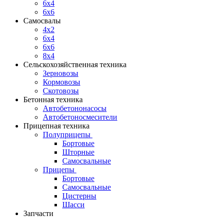
6x4
6x6
Самосвалы
4x2
6x4
6x6
8x4
Сельскохозяйственная техника
Зерновозы
Кормовозы
Скотовозы
Бетонная техника
Автобетононасосы
Автобетоносмесители
Прицепная техника
Полуприцепы
Бортовые
Шторные
Самосвальные
Прицепы
Бортовые
Самосвальные
Цистерны
Шасси
Запчасти