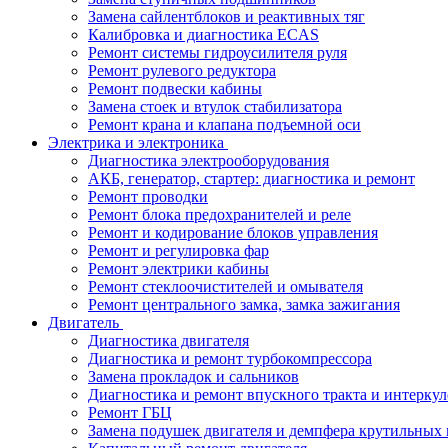
Замена сайлентблоков и реактивных тяг
Калибровка и диагностика ECAS
Ремонт системы гидроусилителя руля
Ремонт рулевого редуктора
Ремонт подвески кабины
Замена стоек и втулок стабилизатора
Ремонт крана и клапана подъемной оси
Электрика и электроника
Диагностика электрооборудования
АКБ, генератор, стартер: диагностика и ремонт
Ремонт проводки
Ремонт блока предохранителей и реле
Ремонт и кодирование блоков управления
Ремонт и регулировка фар
Ремонт электрики кабины
Ремонт стеклоочистителей и омывателя
Ремонт центрального замка, замка зажигания
Двигатель
Диагностика двигателя
Диагностика и ремонт турбокомпрессора
Замена прокладок и сальников
Диагностика и ремонт впускного тракта и интеркул
Ремонт ГБЦ
Замена подушек двигателя и демпфера крутильных