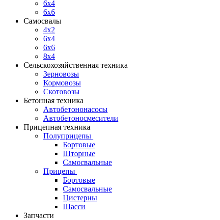
6x4
6x6
Самосвалы
4x2
6x4
6x6
8x4
Сельскохозяйственная техника
Зерновозы
Кормовозы
Скотовозы
Бетонная техника
Автобетононасосы
Автобетоносмесители
Прицепная техника
Полуприцепы
Бортовые
Шторные
Самосвальные
Прицепы
Бортовые
Самосвальные
Цистерны
Шасси
Запчасти