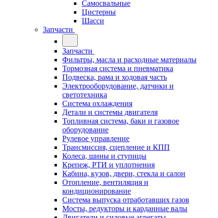
Самосвальные
Цистерны
Шасси
Запчасти
Запчасти
Фильтры, масла и расходные материалы
Тормозная система и пневматика
Подвеска, рама и ходовая часть
Электрооборудование, датчики и
светотехника
Система охлаждения
Детали и системы двигателя
Топливная система, баки и газовое
оборудование
Рулевое управление
Трансмиссия, сцепление и КПП
Колеса, шины и ступицы
Крепеж, РТИ и уплотнения
Кабина, кузов, двери, стекла и салон
Отопление, вентиляция и
кондиционирование
Система выпуска отработавших газов
Мосты, редукторы и карданные валы
Двигатели и силовые агрегаты