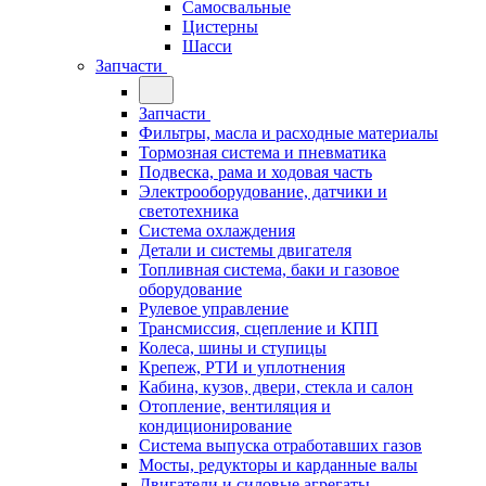
Самосвальные
Цистерны
Шасси
Запчасти
Запчасти
Фильтры, масла и расходные материалы
Тормозная система и пневматика
Подвеска, рама и ходовая часть
Электрооборудование, датчики и
светотехника
Система охлаждения
Детали и системы двигателя
Топливная система, баки и газовое
оборудование
Рулевое управление
Трансмиссия, сцепление и КПП
Колеса, шины и ступицы
Крепеж, РТИ и уплотнения
Кабина, кузов, двери, стекла и салон
Отопление, вентиляция и
кондиционирование
Система выпуска отработавших газов
Мосты, редукторы и карданные валы
Двигатели и силовые агрегаты