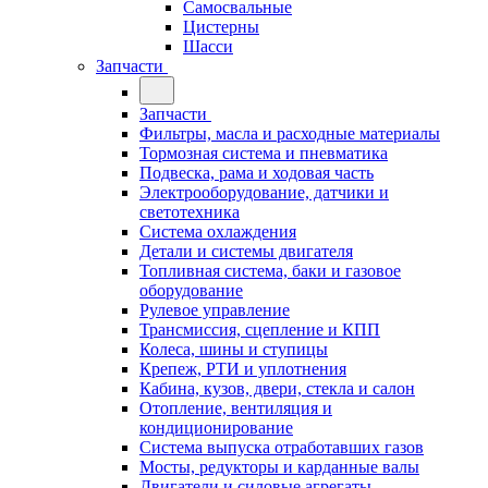
Самосвальные
Цистерны
Шасси
Запчасти
Запчасти
Фильтры, масла и расходные материалы
Тормозная система и пневматика
Подвеска, рама и ходовая часть
Электрооборудование, датчики и
светотехника
Система охлаждения
Детали и системы двигателя
Топливная система, баки и газовое
оборудование
Рулевое управление
Трансмиссия, сцепление и КПП
Колеса, шины и ступицы
Крепеж, РТИ и уплотнения
Кабина, кузов, двери, стекла и салон
Отопление, вентиляция и
кондиционирование
Система выпуска отработавших газов
Мосты, редукторы и карданные валы
Двигатели и силовые агрегаты