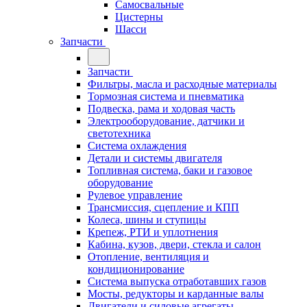
Самосвальные
Цистерны
Шасси
Запчасти
Запчасти
Фильтры, масла и расходные материалы
Тормозная система и пневматика
Подвеска, рама и ходовая часть
Электрооборудование, датчики и
светотехника
Система охлаждения
Детали и системы двигателя
Топливная система, баки и газовое
оборудование
Рулевое управление
Трансмиссия, сцепление и КПП
Колеса, шины и ступицы
Крепеж, РТИ и уплотнения
Кабина, кузов, двери, стекла и салон
Отопление, вентиляция и
кондиционирование
Система выпуска отработавших газов
Мосты, редукторы и карданные валы
Двигатели и силовые агрегаты