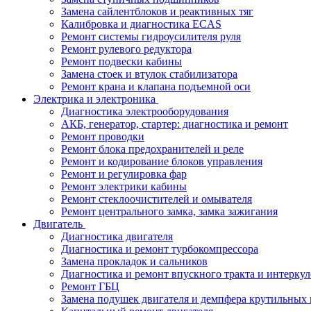
Замена сайлентблоков и реактивных тяг
Калибровка и диагностика ECAS
Ремонт системы гидроусилителя руля
Ремонт рулевого редуктора
Ремонт подвески кабины
Замена стоек и втулок стабилизатора
Ремонт крана и клапана подъемной оси
Электрика и электроника
Диагностика электрооборудования
АКБ, генератор, стартер: диагностика и ремонт
Ремонт проводки
Ремонт блока предохранителей и реле
Ремонт и кодирование блоков управления
Ремонт и регулировка фар
Ремонт электрики кабины
Ремонт стеклоочистителей и омывателя
Ремонт центрального замка, замка зажигания
Двигатель
Диагностика двигателя
Диагностика и ремонт турбокомпрессора
Замена прокладок и сальников
Диагностика и ремонт впускного тракта и интеркул
Ремонт ГБЦ
Замена подушек двигателя и демпфера крутильных