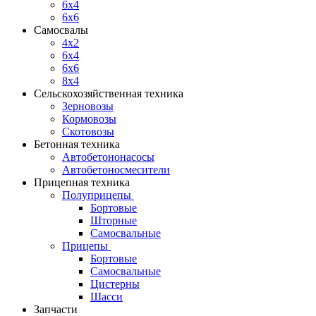
6x4
6x6
Самосвалы
4x2
6x4
6x6
8x4
Сельскохозяйственная техника
Зерновозы
Кормовозы
Скотовозы
Бетонная техника
Автобетононасосы
Автобетоносмесители
Прицепная техника
Полуприцепы
Бортовые
Шторные
Самосвальные
Прицепы
Бортовые
Самосвальные
Цистерны
Шасси
Запчасти