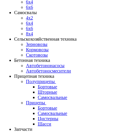
6x4
6x6
Самосвалы
4x2
6x4
6x6
8x4
Сельскохозяйственная техника
Зерновозы
Кормовозы
Скотовозы
Бетонная техника
Автобетононасосы
Автобетоносмесители
Прицепная техника
Полуприцепы
Бортовые
Шторные
Самосвальные
Прицепы
Бортовые
Самосвальные
Цистерны
Шасси
Запчасти