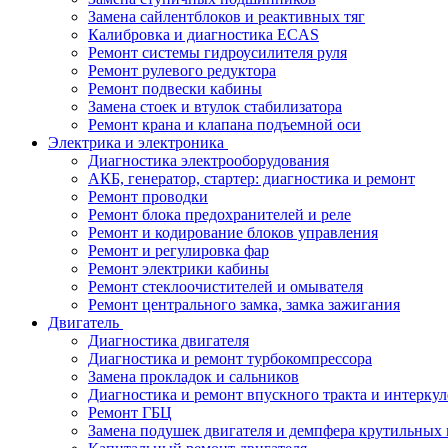
Замена сайлентблоков и реактивных тяг
Калибровка и диагностика ECAS
Ремонт системы гидроусилителя руля
Ремонт рулевого редуктора
Ремонт подвески кабины
Замена стоек и втулок стабилизатора
Ремонт крана и клапана подъемной оси
Электрика и электроника
Диагностика электрооборудования
АКБ, генератор, стартер: диагностика и ремонт
Ремонт проводки
Ремонт блока предохранителей и реле
Ремонт и кодирование блоков управления
Ремонт и регулировка фар
Ремонт электрики кабины
Ремонт стеклоочистителей и омывателя
Ремонт центрального замка, замка зажигания
Двигатель
Диагностика двигателя
Диагностика и ремонт турбокомпрессора
Замена прокладок и сальников
Диагностика и ремонт впускного тракта и интеркул
Ремонт ГБЦ
Замена подушек двигателя и демпфера крутильных